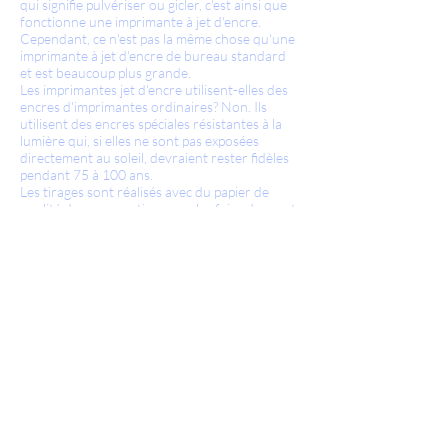
qui signifie pulvériser ou gicler, c'est ainsi que
fonctionne une imprimante à jet d'encre.
Cependant, ce n'est pas la même chose qu'une
imprimante à jet d'encre de bureau standard
et est beaucoup plus grande.
Les imprimantes jet d'encre utilisent-elles des
encres d'imprimantes ordinaires? Non. Ils
utilisent des encres spéciales résistantes à la
lumière qui, si elles ne sont pas exposées
directement au soleil, devraient rester fidèles
pendant 75 à 100 ans.
Les tirages sont réalisés avec du papier de
qualité de conservation pour les faire durer et
paraître à leur meilleur pour les années à venir.
Impressions jet d'encre.
En impression Giclee, aucun écran ou
d'autres dispositifs mécaniques ne sont
utilisés et par conséquent, il n'y a pas de
motif d'écran de points visibles. L'image a
toutes les tonalités et les teintes de la
peinture originale.
Les imprimantes Giclee use-elles des
encres d'imprimantes ordinaires? Non.