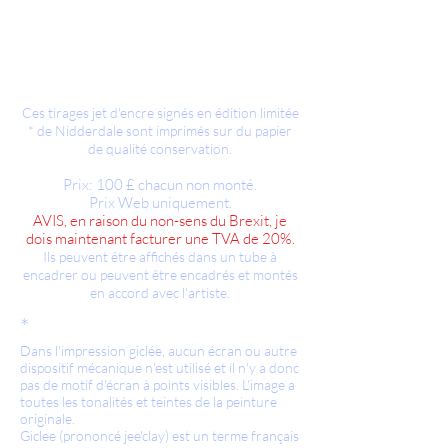
Ces tirages jet d'encre signés en édition limitée
* de Nidderdale sont imprimés sur du papier
de qualité conservation.
Prix: 100 £ chacun non monté.
Prix Web uniquement.
AVIS, en raison du non-sens du Brexit, je
dois maintenant facturer une TVA de 20%.
Ils peuvent être affichés dans un tube à
encadrer ou peuvent être encadrés et montés
en accord avec l'artiste.
*
Impressions giclées.
Dans l'impression giclée, aucun écran ou autre
dispositif mécanique n'est utilisé et il n'y a donc
pas de motif d'écran à points visibles. L'image a
toutes les tonalités et teintes de la peinture
originale.
Giclee (prononcé jee'clay) est un terme français